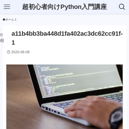
超初心者向けPython入門講座
ホーム
a11b4bb3ba448d1fa402ac3dc62cc91f-
20
08
1
2020-06-08