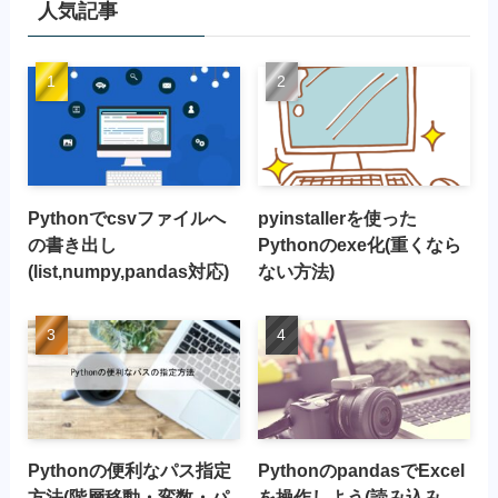
人気記事
Pythonでcsvファイルへ
pyinstallerを使った
の書き出し
Pythonのexe化(重くなら
(list,numpy,pandas対応)
ない方法)
Pythonの便利なパス指定
PythonのpandasでExcel
方法(階層移動・変数・パ
を操作しよう(読み込み、