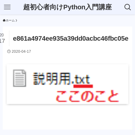
超初心者向けPython入門講座
ホーム
20
e861a4974ee935a39dd0acbc46fbc05e
17
2020-04-17