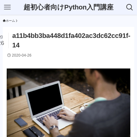
超初心者向けPython入門講座
ホーム
a11b4bb3ba448d1fa402ac3dc62cc91f-
20
26
14
2020-04-26