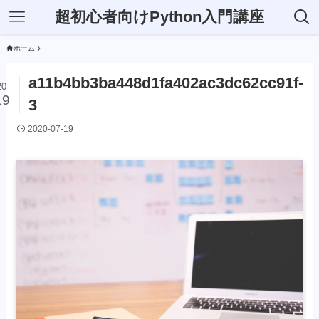
超初心者向けPython入門講座
ホーム
a11b4bb3ba448d1fa402ac3dc62cc91f-
20
19
3
2020-07-19