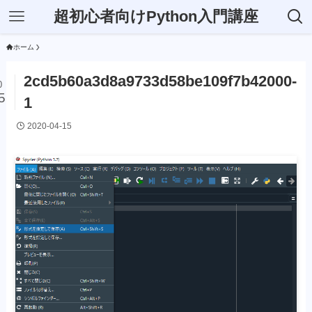
超初心者向けPython入門講座
ホーム
2cd5b60a3d8a9733d58be109f7b42000-
0
5
1
2020-04-15