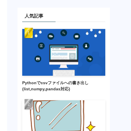
人気記事
Pythonでcsvファイルへの書き出し
(list,numpy,pandas対応)