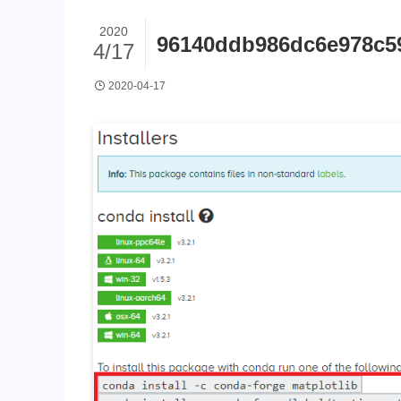
2020
96140ddb986dc6e978c59
4/17
2020-04-17