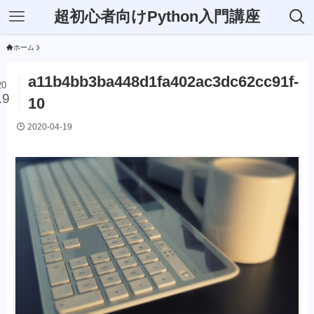
超初心者向けPython入門講座
ホーム
a11b4bb3ba448d1fa402ac3dc62cc91f-
20
19
10
2020-04-19