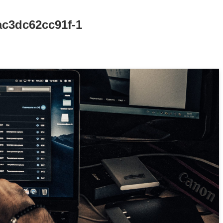
c3dc62cc91f-1