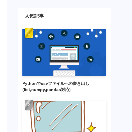
人気記事
Pythonでcsvファイルへの書き出し
(list,numpy,pandas対応)