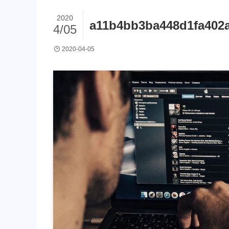
2020
a11b4bb3ba448d1fa402a
4/05
2020-04-05